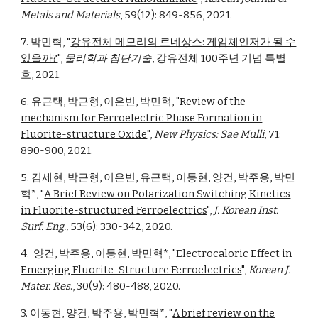
Metals and Materials
, 59(12): 849-856, 2021.
7. 박민혁, "
강유전체 메모리의 르네상스: 게임체인저가 될 수
있을까?
",
물리학과 첨단기술
, 강유전체 100주년 기념 특별
호, 2021.
6. 유근택, 박근형, 이은빈, 박민혁, "
Review of the
mechanism for Ferroelectric Phase Formation in
Fluorite-structure Oxide
",
New Physics: Sae Mulli
, 71:
890-900, 2021.
5. 김세현, 박근형, 이은빈, 유근택, 이동현, 양건, 박주용, 박민
혁
*
, "
A Brief Review on Polarization Switching Kinetics
in Fluorite-structured Ferroelectrics
",
J. Korean Inst.
Surf. Eng.,
53(6): 330-342, 2020.
4. 양건, 박주용, 이동현, 박민혁
*
, "
Electrocaloric Effect in
Emerging Fluorite-Structure Ferroelectrics
",
Korean J.
Mater. Res
., 30(9): 480-488, 2020.
3. 이동현, 양건, 박주용, 박민혁
*
, "
A brief review on the