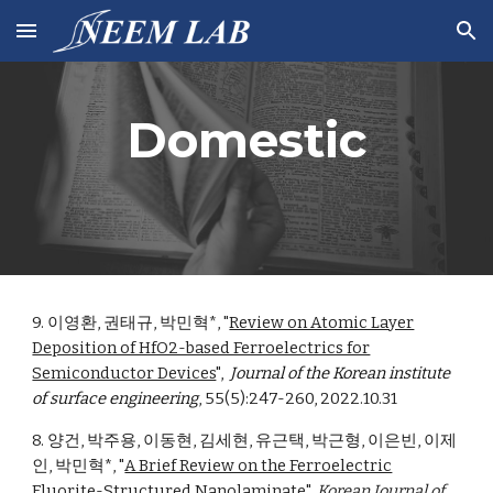
Skip to main content
Skip to navigation
Domestic
9. 이영환, 권태규, 박민혁
*
, "
Review on Atomic Layer
Deposition of HfO2-based Ferroelectrics for
Semiconductor Devices
",
Journal of the Korean institute
of surface engineering
, 55(5):247-260, 2022.10.31
8. 양건, 박주용, 이동현, 김세현, 유근택, 박근형, 이은빈, 이제
인, 박민혁
*
, "
A Brief Review on the Ferroelectric
Fluorite-Structured Nanolaminate
",
Korean Journal of